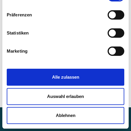
Passwort
Präferenzen
Statistiken
Passwortbestätigung
Marketing
Registrieren
Alle zulassen
Anmeldung
Bereits registriert?
Auswahl erlauben
Neve
| Präsentiert von
WordPress
Ablehnen
Impressum
Datenschutz