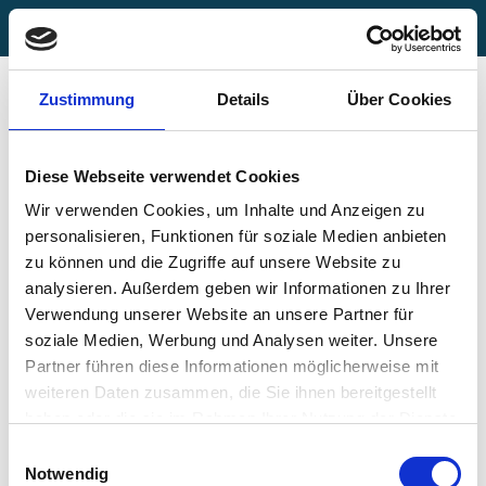
Anne Barth - psychologische Astrologie
Zum
Inhalt
Zustimmung
Details
Über Cookies
springen
Vorname
Diese Webseite verwendet Cookies
Wir verwenden Cookies, um Inhalte und Anzeigen zu
Nachname
personalisieren, Funktionen für soziale Medien anbieten
zu können und die Zugriffe auf unsere Website zu
analysieren. Außerdem geben wir Informationen zu Ihrer
Verwendung unserer Website an unsere Partner für
Benutzername
soziale Medien, Werbung und Analysen weiter. Unsere
Partner führen diese Informationen möglicherweise mit
weiteren Daten zusammen, die Sie ihnen bereitgestellt
haben oder die sie im Rahmen Ihrer Nutzung der Dienste
E-Mail
gesammelt haben.
Einwilligungsauswahl
Notwendig