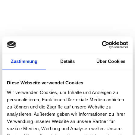
Wegweiser – Chancen – Selbsterkenntnis
Telefon/WhatsApp: 0176 – 8037650
offizielle DAV-Regionalstelle: Coswig (Sachsen)
Zustimmung
Details
Über Cookies
Astrologie als Schlüssel zum Verständnis für sich selbst,
Diese Webseite verwendet Cookies
als Lebenshilfe oder als lösungsorientierter Lichtblick in
herausfordernden Situationen.
Wir verwenden Cookies, um Inhalte und Anzeigen zu
personalisieren, Funktionen für soziale Medien anbieten
zu den
zu können und die Zugriffe auf unsere Website zu
Beratungen
analysieren. Außerdem geben wir Informationen zu Ihrer
Verwendung unserer Website an unsere Partner für
soziale Medien, Werbung und Analysen weiter. Unsere
Wer hilft dir bei deinen Lebensthemen mittels Astrologie