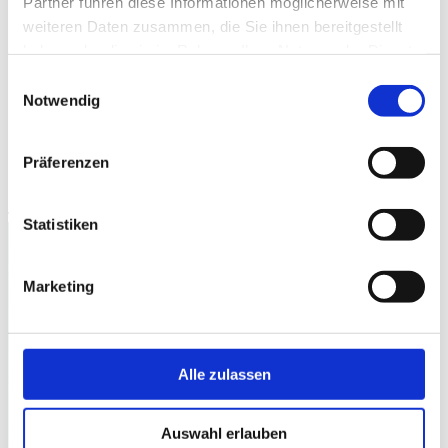
Partner führen diese Informationen möglicherweise mit
auf empathische und geduldige Art?
weiteren Daten zusammen, die Sie ihnen bereitgestellt
haben oder die sie im Rahmen Ihrer Nutzung der Dienste
Über mich
gesammelt haben.
Einwilligungsauswahl
Notwendig
Astrologisch-kreative Geschenke für Sterneliebhaber.
Präferenzen
Shop
Statistiken
Marketing
Newsletter
Melde dich zum Sternlesen-Newsletter an, um
Alle zulassen
nichts zu verpassen und von Vorteilen zu
profitieren.
Auswahl erlauben